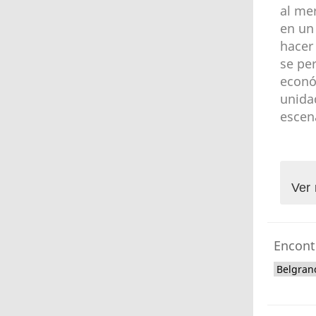
al me
en un
hacer 
se per
econó
unida
escen
Ver 
Encont