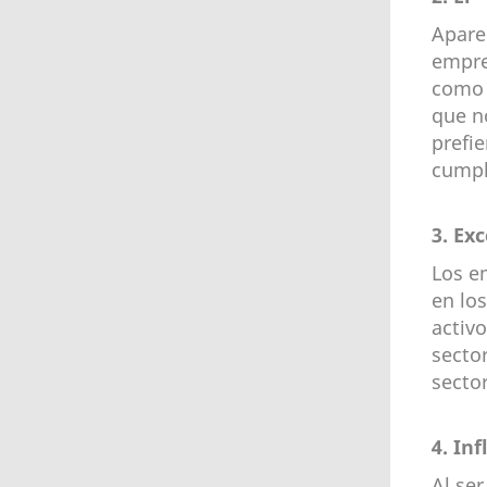
Apare
empre
como 
que n
prefi
cumpl
3. Ex
Los e
en lo
activ
secto
sector
4. Inf
Al se