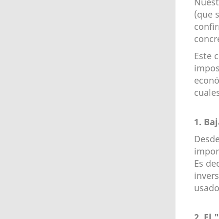
Nuest
(que 
confi
concr
Este 
impos
econó
cuales
1. Ba
Desde
impor
Es de
inver
usado
2. El