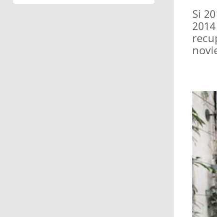
Si 2
2014
recu
novi