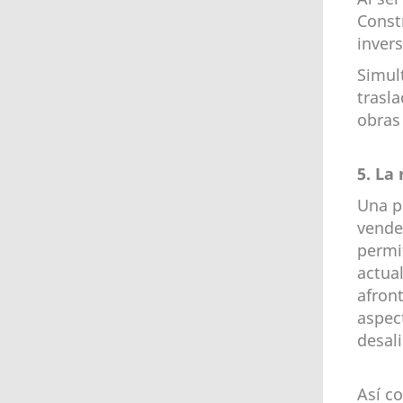
Const
inver
Simul
trasl
obras
5. La
Una pr
vende
permit
actua
afront
aspec
desali
Así c