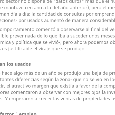
ro sector no dispone de "datos duros" más que el núm
se mantuvo cercano a la del año anterior), pero el m
rman día a día: la cantidad de consultas por emprend
eciones- por usados aumentó de manera considerabl
comportamiento comenzó a observarse al final del ve
ible prever nada de lo que iba a suceder unos meses
mica y política que se vivió-, pero ahora podemos ob
 es justificable el viraje que se produjo.
jan los usados
 hace algo más de un año se produjo una baja de p
tantes diferencias según la zona- que no se vio en l
cir, el atractivo margen que existía a favor de la co
sores comenzaron a observar con mejores ojos la in
s. Y empezaron a crecer las ventas de propiedades 
 "factor " empleo