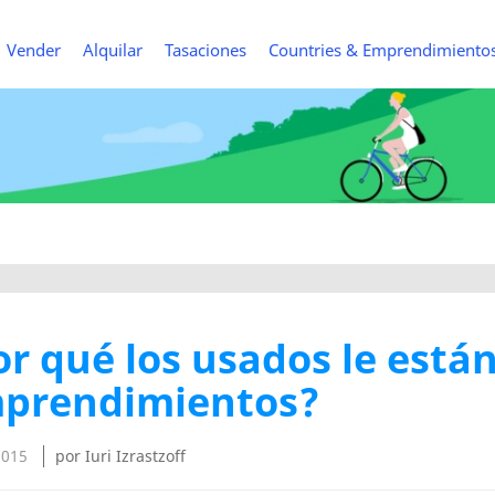
Vender
Alquilar
Tasaciones
Countries & Emprendimiento
or qué los usados le está
prendimientos?
2015
por Iuri Izrastzoff