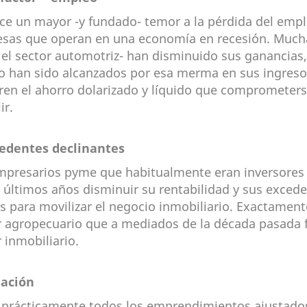
ce un mayor -y fundado- temor a la pérdida del empl
sas que operan en una economía en recesión. Muchas
el sector automotriz- han disminuido sus ganancias
o han sido alcanzados por esa merma en sus ingreso
eren el ahorro dolarizado y líquido que compromete
ir.
cedentes declinantes
mpresarios pyme que habitualmente eran inversores 
s últimos años disminuir su rentabilidad y sus exced
os para movilizar el negocio inmobiliario. Exactamen
r agropecuario que a mediados de la década pasada f
 inmobiliario.
lación
r prácticamente todos los emprendimientos ajustados