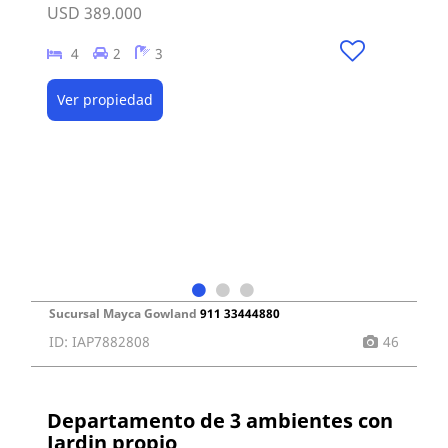
USD 389.000
4
2
3
Ver propiedad
Sucursal Mayca Gowland
911 33444880
ID: IAP7882808
46
Departamento de 3 ambientes con
Jardin propio