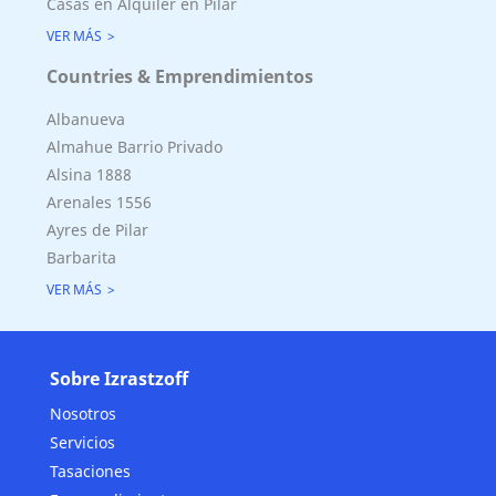
Casas en Alquiler en Pilar
VER MÁS
Countries & Emprendimientos
Albanueva
Almahue Barrio Privado
Alsina 1888
Arenales 1556
Ayres de Pilar
Barbarita
VER MÁS
Sobre Izrastzoff
Nosotros
Servicios
Tasaciones