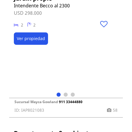
Intendente Becco al 2300
USD 298.000
2
2
Ver propiedad
Sucursal Mayca Gowland
911 33444880
ID: IAP8021083
58