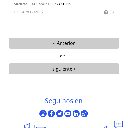
Sucursal Paz Cabrini
11 52731008
ID: IAP8174995
33
< Anterior
de 1
siguiente >
Seguinos en