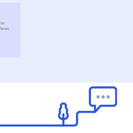
rse
ieren