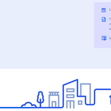
U
T
c
a
M
Superficie Terreno 675.00 M2
Superficie total del inmueble 376.06 M2
Cubierta: 270.80 M2
Semicubierta 105.26 M2