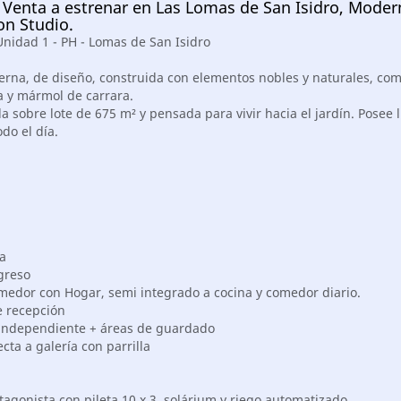
 Venta a estrenar en Las Lomas de San Isidro, Moder
on Studio.
Unidad 1 - PH - Lomas de San Isidro
rna, de diseño, construida con elementos nobles y naturales, c
a y mármol de carrara.
 sobre lote de 675 m² y pensada para vivir hacia el jardín. Posee 
do el día.
a
greso
omedor con Hogar, semi integrado a cocina y comedor diario.
e recepción
independiente + áreas de guardado
ecta a galería con parrilla
tagonista con pileta 10 x 3, solárium y riego automatizado.