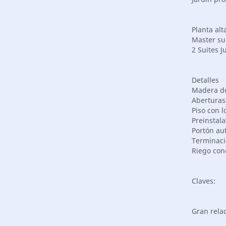
Planta alt
Master sui
2 Suites J
Detalles
Madera de
Aberturas
Piso con l
Preinstal
Portón au
Terminaci
Riego con
Claves:
Gran relac