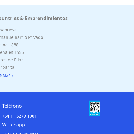
ountries & Emprendimientos
lbanueva
mahue Barrio Privado
sina 1888
enales 1556
res de Pilar
rbarita
R MÁS
Teléfono
+54 11 5279 1001
Whatsapp