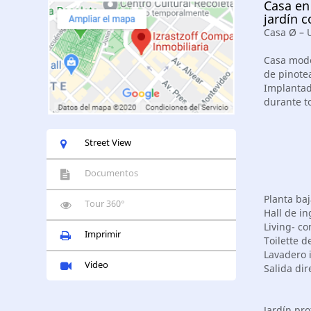
Casa en
jardín c
Casa Ø – 
Casa mode
de pinote
Implantada
durante to
Street View
Documentos
Planta baj
Tour 360°
Hall de in
Living- c
Imprimir
Toilette d
Lavadero 
Video
Salida dir
Jardín pro