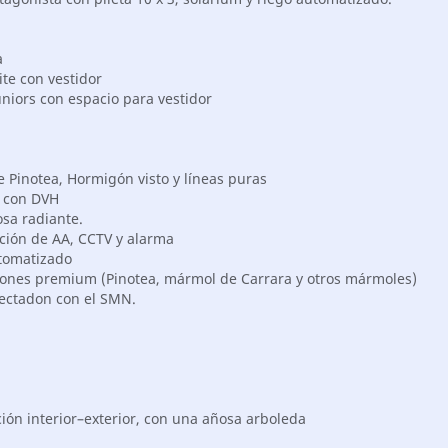
a
te con vestidor
uniors con espacio para vestidor
 Pinotea, Hormigón visto y líneas puras
 con DVH
osa radiante.
ación de AA, CCTV y alarma
tomatizado
ones premium (Pinotea, mármol de Carrara y otros mármoles)
ectadon con el SMN.
ión interior–exterior, con una añosa arboleda