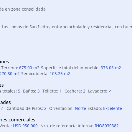
de en zona consolidada
: Las Lomas de San Isidro, entorno arbolado y residencial, con bue
ones
e Terreno:
675.00 m2
Superficie total del inmueble:
376.06 m2
270.80 m2
Semicubierta:
105.26 m2
es
 totales:
5
Baños:
3
Toilette:
1
Cochera:
2
Lavadero:
✓
ades
:
✓
Cantidad de Pisos:
2
Orientación:
Norte
Estado:
Excelente
nes comerciales
 Venta:
USD 950.000
Nro. de referencia interna:
IHO8030382