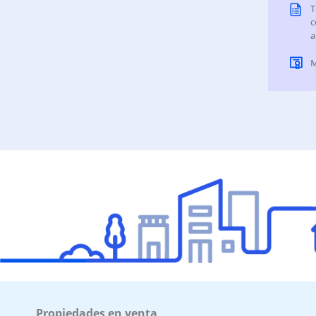
T
c
Superficie Terreno 792.70 M2
a
Superficie total del inmueble 824.51 M2
M
Cubierta: 753.10 M2
Semicubierta 71.41 M2
Propiedades en venta