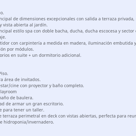
o.
incipal de dimensiones excepcionales con salida a terraza privada,
y vista abierta al jardín.
ncipal estilo spa con doble bacha, ducha, ducha escocesa y sector
je.
stidor con carpintería a medida en madera, iluminación embutida 
ión por módulos.
orios en suite + un dormitorio adicional.
iso.
ra área de invitados.
estar/cine con proyector y baño completo.
playroom
maño de baulera.
dad de armar un gran escritorio.
 para tener un taller.
e terraza perimetral en deck con vistas abiertas, perfecta para reu
de hidroponia/invernadero.