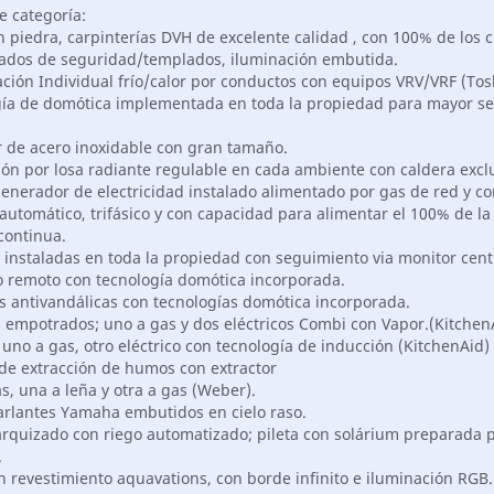
e categoría:
 piedra, carpinterías DVH de excelente calidad , con 100% de los c
ados de seguridad/templados, iluminación embutida.
ación Individual frío/calor por conductos con equipos VRV/VRF (Tos
gía de domótica implementada en toda la propiedad para mayor s
r de acero inoxidable con gran tamaño.
ión por losa radiante regulable en cada ambiente con caldera exclu
generador de electricidad instalado alimentado por gas de red y co
automático, trifásico y con capacidad para alimentar el 100% de la
continua.
 instaladas en toda la propiedad con seguimiento via monitor cent
o remoto con tecnología domótica incorporada.
as antivandálicas con tecnologías domótica incorporada.
s empotrados; uno a gas y dos eléctricos Combi con Vapor.(Kitchen
 uno a gas, otro eléctrico con tecnología de inducción (KitchenAid)
e extracción de humos con extractor
las, una a leña y otra a gas (Weber).
Parlantes Yamaha embutidos en cielo raso.
parquizado con riego automatizado; pileta con solárium preparada 
.
on revestimiento aquavations, con borde infinito e iluminación RGB.