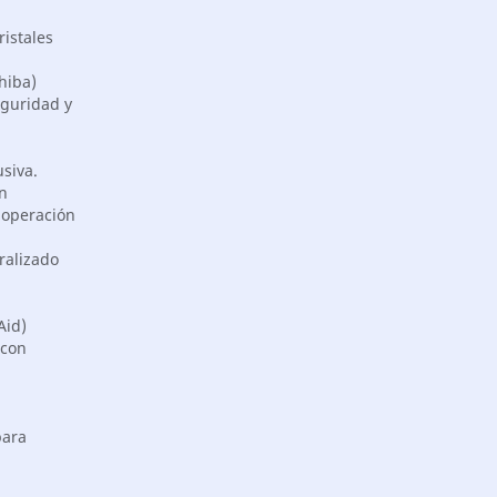
ristales
hiba)
eguridad y
siva.
n
 operación
ralizado
Aid)
 con
para