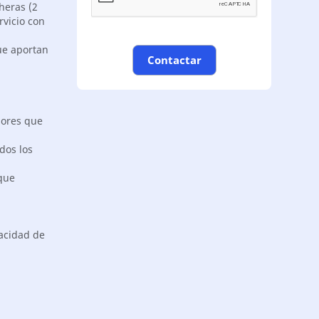
cheras (2
rvicio con
que aportan
Contactar
riores que
dos los
 que
acidad de