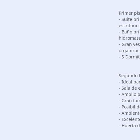
Primer pis
- Suite pr
escritorio 
- Baño pri
hidromasa
- Gran ve
organizac
- 5 Dormit
Segundo P
- Ideal pa
- Sala de 
- Amplio 
- Gran ta
- Posibili
- Ambiente
- Excelent
- Huerta 