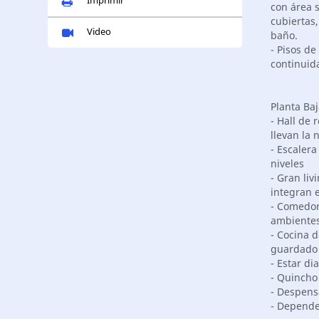
con área s
cubiertas,
Video
baño.
- Pisos de
continuida
Planta Baj
- Hall de 
llevan la 
- Escalera
niveles
- Gran liv
integran e
- Comedor 
ambientes
- Cocina 
guardado y
- Estar di
- Quincho
- Despens
- Dependen