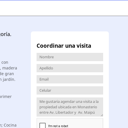
oría.
Coordinar una visita
a con
a, madera
 de gran
 jardín.
primer
m; Cocina