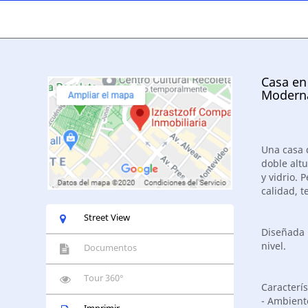
Casa en
Moderna
Una casa 
doble alt
y vidrio. 
calidad, t
Street View
Diseñada 
nivel.
Documentos
Tour 360°
Caracterís
- Ambiente
Imprimir