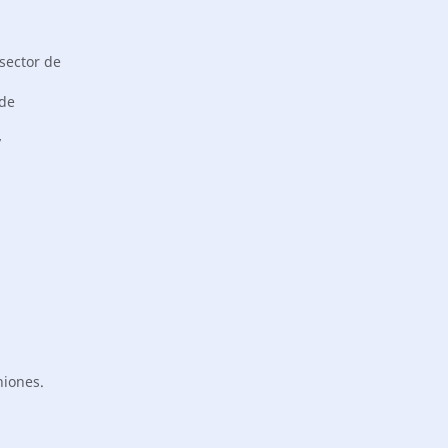
 sector de
 de
y
niones.