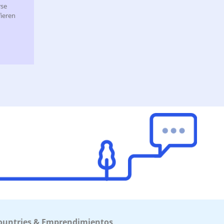
rse
ieren
ountries & Emprendimientos