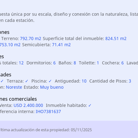
sta única por su escala, diseño y conexión con la naturaleza, list
en cada estación.
ones
e Terreno:
792.70 m2
Superficie total del inmueble:
824.51 m2
753.10 m2
Semicubierta:
71.41 m2
es
 totales:
12
Dormitorios:
6
Baños:
8
Toilette:
1
Cochera:
6
Lava
ades
:
✓
Terraza:
✓
Piscina:
✓
Antiguedad:
10
Cantidad de Pisos:
3
ón:
Noreste
Estado:
Muy bueno
nes comerciales
 Venta:
USD 2.400.000
Inmueble habitado:
✓
ferencia interna:
IHO7381637
ltima actualización de esta propiedad: 05/11/2025