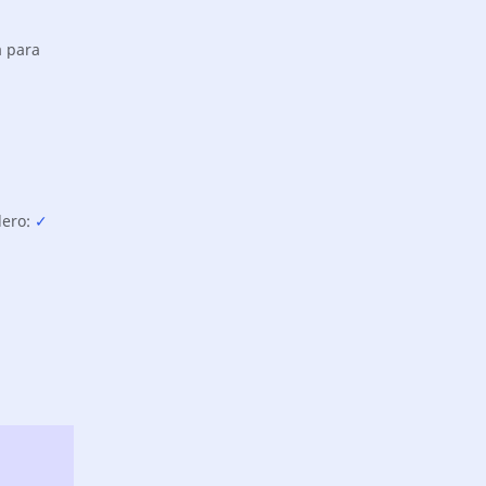
a para
dero:
✓