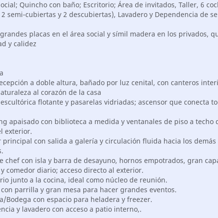
ocial; Quincho con baño; Escritorio; Área de invitados, Taller, 6 co
 2 semi-cubiertas y 2 descubiertas), Lavadero y Dependencia de se
 grandes placas en el área social y símil madera en los privados, 
d y calidez
a
recepción a doble altura, bañado por luz cenital, con canteros inte
naturaleza al corazón de la casa
 escultórica flotante y pasarelas vidriadas; ascensor que conecta to
ing apaisado con biblioteca a medida y ventanales de piso a techo
l exterior.
principal con salida a galería y circulación fluida hacia los demás
.
de chef con isla y barra de desayuno, hornos empotrados, gran cap
 comedor diario; acceso directo al exterior.
ario junto a la cocina, ideal como núcleo de reunión.
 con parrilla y gran mesa para hacer grandes eventos.
a/Bodega con espacio para heladera y freezer.
cia y lavadero con acceso a patio interno,.