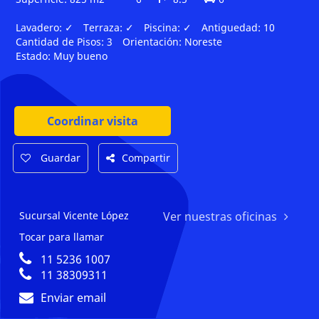
Lavadero:
✓
Terraza:
✓
Piscina:
✓
Antiguedad:
10
Cantidad de Pisos:
3
Orientación:
Noreste
Estado:
Muy bueno
Coordinar visita
Guardar
Compartir
Sucursal Vicente López
Ver nuestras oficinas
Tocar para llamar
11 5236 1007
11 38309311
Enviar email