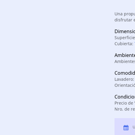
Una propue
disfrutar 
Dimensi
Superfici
Cubierta:
Ambient
Ambientes
Comodid
Lavadero
Orientaci
Condicio
Precio de
Nro. de re
U