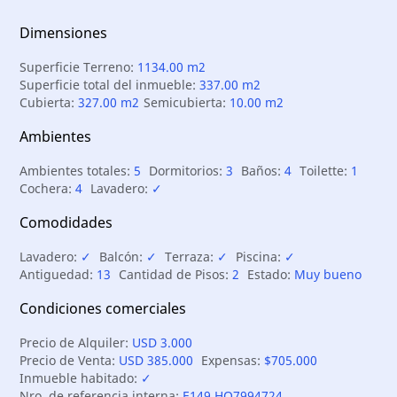
Dimensiones
Superficie Terreno:
1134.00 m2
Superficie total del inmueble:
337.00 m2
Cubierta:
327.00 m2
Semicubierta:
10.00 m2
Ambientes
Ambientes totales:
5
Dormitorios:
3
Baños:
4
Toilette:
1
Cochera:
4
Lavadero:
✓
Comodidades
Lavadero:
✓
Balcón:
✓
Terraza:
✓
Piscina:
✓
Antiguedad:
13
Cantidad de Pisos:
2
Estado:
Muy bueno
Condiciones comerciales
Precio de Alquiler:
USD 3.000
Precio de Venta:
USD 385.000
Expensas:
$705.000
Inmueble habitado:
✓
Nro. de referencia interna:
E149 HO7994724