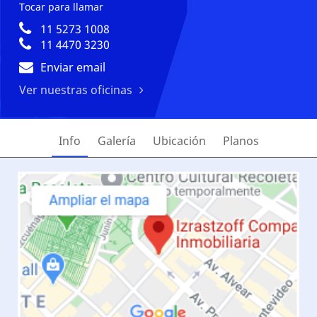
Tocar para llamar
11 5273 1008
11 4470 3230
Enviar email
Ver nuestras oficinas
Info
Galería
Ubicación
Planos